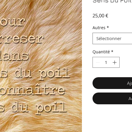
Sens Du Poil
Prix
25,00 €
Autres
*
Sélectionner
Quantité
*
Aj
A