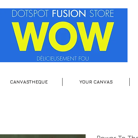
CANVASTHEQUE
YOUR CANVAS