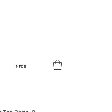
INFOS