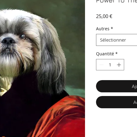
Power To Th
Prix
25,00 €
Autres
*
Sélectionner
Quantité
*
Aj
A