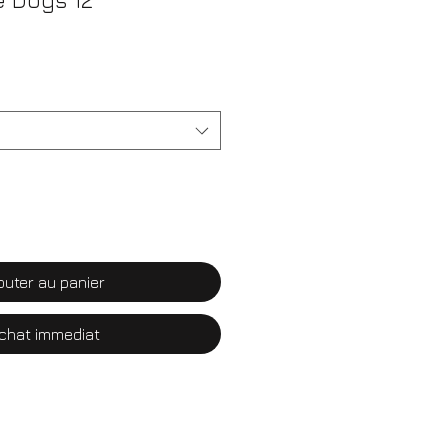
e Dogs 12
outer au panier
chat immediat