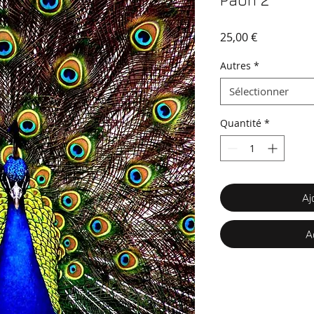
Paon 2
Prix
25,00 €
Autres
*
Sélectionner
Quantité
*
Aj
A