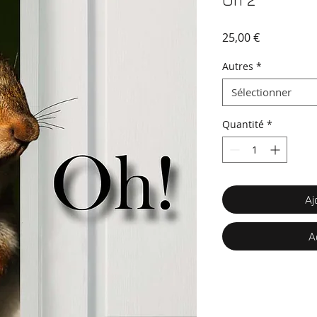
Oh 2
Prix
25,00 €
Autres
*
Sélectionner
Quantité
*
Aj
A