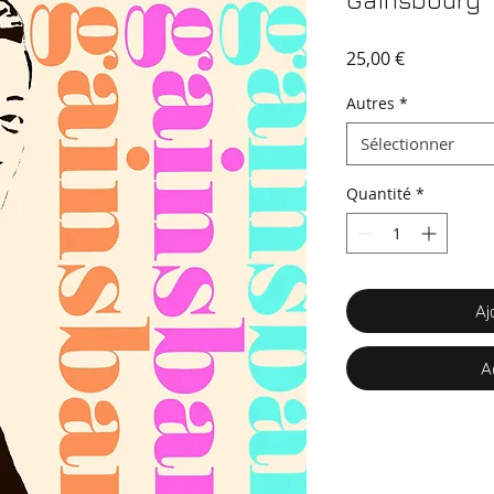
Gainsbourg
Prix
25,00 €
Autres
*
Sélectionner
Quantité
*
Aj
A