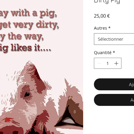
Dirty Pig
Prix
25,00 €
Autres
*
Sélectionner
Quantité
*
Aj
A