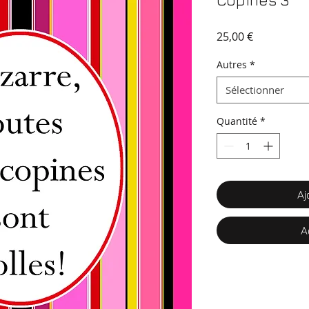
Copines 3
Prix
25,00 €
Autres
*
Sélectionner
Quantité
*
Aj
A