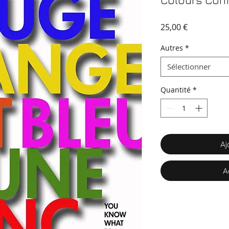
Colours Con
Prix
25,00 €
Autres
*
Sélectionner
Quantité
*
Aj
A