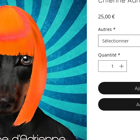
Chienne Adr
Prix
25,00 €
Autres
*
Sélectionner
Quantité
*
Aj
A