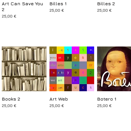
Art Can Save You
Aperçu rapide
Billes 1
Aperçu rapide
Billes 2
Aperçu rapid
2
Prix
Prix
25,00 €
25,00 €
Prix
25,00 €
Books 2
Aperçu rapide
Art Web
Aperçu rapide
Botero 1
Aperçu rapid
Prix
Prix
Prix
25,00 €
25,00 €
25,00 €